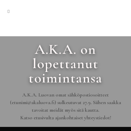
A.K.A. on
lopettanut
toimintansa
A.K.A. Luovan omat sähköpostiosoitteet
(etunimi@akaluova.fi) sulkeutuvat 27.9. Siihen saakka
tavoitat meidät myös sitä kautta.
Katso etusivulta ajankohtaiset yhteystiedot!